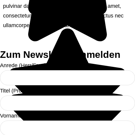
pulvinar dapibus leo. Lorem ipsum dolor sit amet,
consectetur adipiscing elit. Ut elit tellus, luctus nec
ullamcorper mattis, pulvinar dapibus leo.
Zum Newsletter anmelden
Anrede (Herr/Frau):
Titel (Prof./Dr./Prof. Dr./Ph.D./Ed.D./DBA/J.D.):
Vorname: