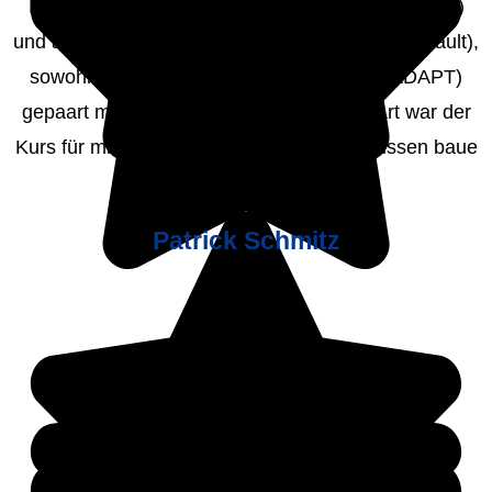
Durch sein Wissen aus der “SAP-Welt” (SAP BW)
und auch den klassischen DWH (Kimball, DataVault),
sowohl technisch und konzeptionell (z.B. ADAPT)
gepaart mit seiner offenen, freundlichen Art war der
Kurs für mich sehr hilfreich: Auf diesem Wissen baue
ich heute noch auf.
Patrick Schmitz