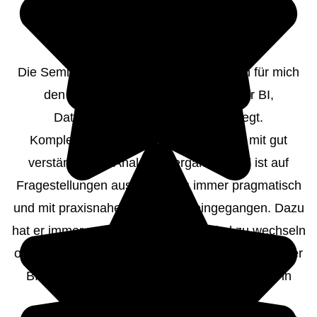
Die Seminare bei Herrn Dr. Hahne haben für mich
den Grundstein über mein Wissen für BI,
Datawarehouse und Analytics gelegt.
Komplexe Zusammenhänge konnte er mit gut
verständlichen Analogien ergänzen und ist auf
Fragestellungen aus dem Kurs immer pragmatisch
und mit praxisnahen Beispielen eingegangen. Dazu
hat er immer ermuntert den Blickwinkel zu wechseln
oder die Frage einmal anders zu stellen, was in der
BI eine wesentliche Kompetenz darstellt sich in
verschiedene Rollen reinzudenken.