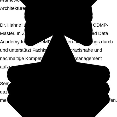
Frameworks und skalierbaren analytischen
Architekturen unterstützt.
Dr. Hahne ist TDWI Fellow sowie CBIP- und CDMP-
Master. In Zusammenarbeit mit der Connected Data
Academy führt er CDMP-Zertifizierungstrainings durch
und unterstützt Fachkräfte dabei, praxisnahe und
nachhaltige Kompetenzen im Datenmanagement
aufzubauen.
Sein Ziel ist es, Organisationen und Einzelpersonen
dazu zu befähigen, aus vertrauenswürdigen Daten
messbaren und langfristigen Geschäftswert zu schaffen.