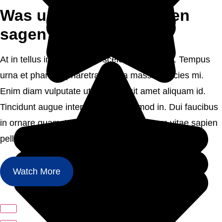
Was unsere Absolventen
sagen
At in tellus integer feugiat scelerisque varius. Tempus
urna et pharetra pharetra massa massa ultricies mi.
Enim diam vulputate ut pharetra sit amet aliquam id.
Tincidunt augue interdum velit euismod in. Dui faucibus
in ornare quam. Venenatis a condimentum vitae sapien
pellentesque habitant.
Watch More