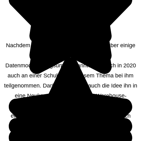
Nachdem ich Dr. Michael Hahne bereits über einige
seiner Publikationen aus dem
Datenmodellierungsumfeld kannte, habe ich in 2020
auch an einer Schulung zu diesem Thema bei ihm
teilgenommen. Darüber entstand auch die Idee ihn in
eine Neukonzeption unser Data-Warehouse-
Architektur als Trainer, Berater und Coach
einzubinden, was in 2022 dann auch erfolgreich
umgesetzt wurde.