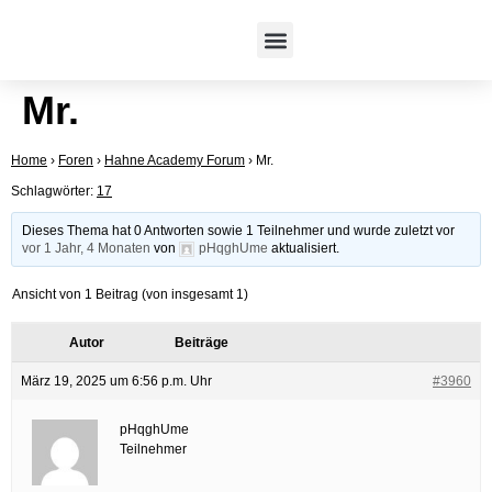
CDMP-Trainings
TDWI-Trainings
Online-Kongress
Mr.
Home
›
Foren
›
Hahne Academy Forum
›
Mr.
Schlagwörter:
17
Dieses Thema hat 0 Antworten sowie 1 Teilnehmer und wurde zuletzt vor
vor 1 Jahr, 4 Monaten
von
pHqghUme
aktualisiert.
Ansicht von 1 Beitrag (von insgesamt 1)
Autor
Beiträge
März 19, 2025 um 6:56 p.m. Uhr
#3960
pHqghUme
Teilnehmer